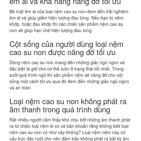
êm ái và khả năng nâng đỡ tối ưu
Bề mặt êm ái của loại nệm cao su non đem đến trải nghiệm
êm ái và giúp giảm hiện tượng đau lưng. Nếu bạn bị viêm
khớp, hoặc đau khớp thì các chiếc sản phẩm nệm cao su
non sẽ giúp hạn chế hiện tượng đau lưng.
Cột sống của người dùng loại nệm
cao su non được nâng đỡ tối ưu
Dòng nệm cao su non mang đến những giấc ngủ ngon và
đặc biệt là giữ cho cơ thể luôn ở trạng thái tốt nhất. Trong
suốt quá trình ngủ thì sản phẩm nệm sẽ nâng đỡ cho cột
sống một cách tối ưu qua đó đem đến những giấc ngủ ngon
và an toàn.
Loại nệm cao su non không phát ra
âm thanh trong quá trình dùng
Rất nhiều người cảm thấy khó chịu bởi những âm thanh phát
ra từ chiếc loại nệm lò xo và băn khoăn rằng không biết loại
nệm cao su non có như vậy không? Loại nệm nệm này có
cấu trúc đặc ruột cho nên đảm bảo không phát ra bất kỳ âm