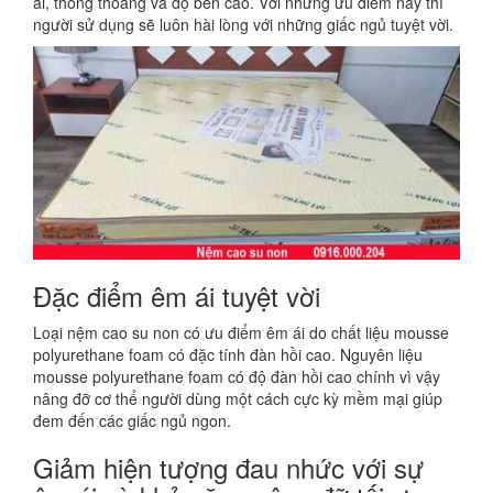
ái, thông thoáng và độ bền cao. Với những ưu điểm này thì
người sử dụng sẽ luôn hài lòng với những giấc ngủ tuyệt vời.
Đặc điểm êm ái tuyệt vời
Loại nệm cao su non có ưu điểm êm ái do chất liệu mousse
polyurethane foam có đặc tính đàn hồi cao. Nguyên liệu
mousse polyurethane foam có độ đàn hồi cao chính vì vậy
nâng đỡ cơ thể người dùng một cách cực kỳ mềm mại giúp
đem đến các giấc ngủ ngon.
Giảm hiện tượng đau nhức với sự