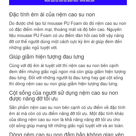
Đặc tính êm ái của nệm cao su non
Do được chế tạo từ mousse PU Foam do đó nệm cao su non
có đặc điểm mềm mại, thoáng mát và độ bền cao. Nguyên
liệu mousse PU Foam có ưu điểm đàn hồi cao bởi vậy nâng
đỡ cơ thể người dùng một cách cực kỳ êm ái giúp đem đến
những giấc ngủ tuyệt vời.
Giúp giảm hiện tượng đau lưng
Cùng với độ êm ái tuyệt vời thì nệm cao su non bên cạnh
đem đến nhưng giấc ngủ ngon mà còn giúp giảm hiện tượng
đau lưng. Đối với những người bị đau lưng hay gai cột sống
thì dòng nệm cao su non giúp giảm hiện tượng đau lưng.
Cột sống của người sử dụng nệm cao su non
được nâng đỡ tối ưu
Sản phẩm nệm cao su non bên cạnh có ưu điểm về đặc tính
êm ái mà còn có ưu điểm nâng đỡ tối ưu. Một đặc tính khác
của dòng nệm cao su non là khả năng nâng đỡ tối ưu cho
cột sống giúp mang tới những giấc ngủ tuyệt vời và an toàn.
Dòng nệm cao su non đảm bảo không gian yên