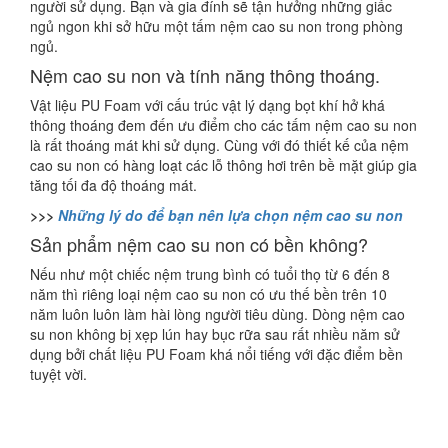
người sử dụng. Bạn và gia đính sẽ tận hưởng những giấc
ngủ ngon khi sở hữu một tấm nệm cao su non trong phòng
ngủ.
Nệm cao su non và tính năng thông thoáng.
Vật liệu PU Foam với cấu trúc vật lý dạng bọt khí hở khá
thông thoáng đem đến ưu điểm cho các tấm nệm cao su non
là rất thoáng mát khi sử dụng. Cùng với đó thiết kế của nệm
cao su non có hàng loạt các lỗ thông hơi trên bề mặt giúp gia
tăng tối đa độ thoáng mát.
>>>
Những lý do để bạn nên lựa chọn nệm cao su non
Sản phẩm nệm cao su non có bền không?
Nếu như một chiếc nệm trung bình có tuổi thọ từ 6 đến 8
năm thì riêng loại nệm cao su non có ưu thế bền trên 10
năm luôn luôn làm hài lòng người tiêu dùng. Dòng nệm cao
su non không bị xẹp lún hay bục rữa sau rất nhiều năm sử
dụng bởi chất liệu PU Foam khá nổi tiếng với đặc điểm bền
tuyệt vời.