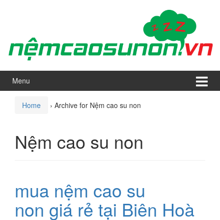
Skip
Skip
to
to
content
main
menu
Menu
Home
›
Archive for Nệm cao su non
Nệm cao su non
mua nệm cao su
non giá rẻ tại Biên Hoà