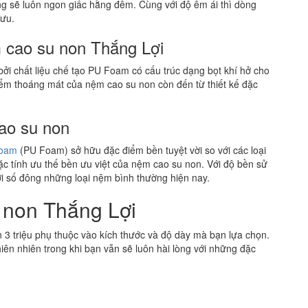
g sẽ luôn ngon giấc hằng đêm. Cùng với độ êm ái thì dòng
 ưu.
 cao su non Thắng Lợi
i chất liệu chế tạo PU Foam có cấu trúc dạng bọt khí hở cho
ểm thoáng mát của nệm cao su non còn đến từ thiết kế đặc
ao su non
Foam
(PU Foam) sở hữu đặc điểm bền tuyệt vời so với các loại
ặc tính ưu thế bền ưu việt của nệm cao su non. Với độ bền sử
ới số đông những loại nệm bình thường hiện nay.
 non Thắng Lợi
 3 triệu phụ thuộc vào kích thước và độ dày mà bạn lựa chọn.
iên nhiên trong khi bạn vẫn sẽ luôn hài lòng với những đặc