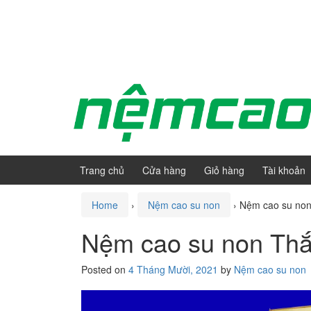
Skip
Skip
to
to
content
main
menu
Trang chủ
Cửa hàng
Giỏ hàng
Tài khoản
Home
›
Nệm cao su non
›
Nệm cao su non 
Nệm cao su non Thắn
Posted on
4 Tháng Mười, 2021
by
Nệm cao su non