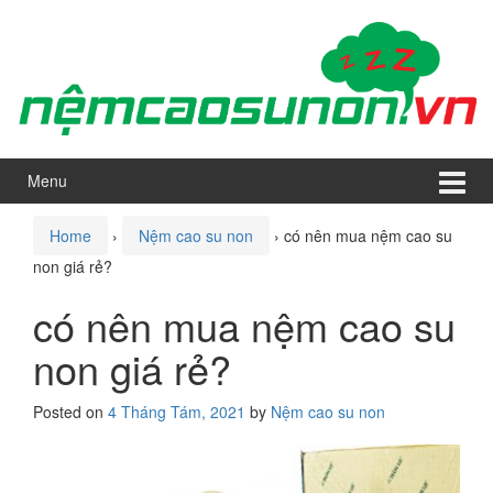
Skip
Skip
to
to
content
main
menu
Menu
Home
›
Nệm cao su non
›
có nên mua nệm cao su
non giá rẻ?
có nên mua nệm cao su
non giá rẻ?
Posted on
4 Tháng Tám, 2021
by
Nệm cao su non