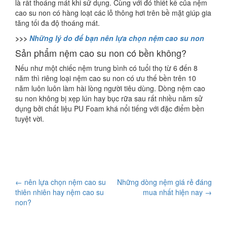
là rất thoáng mát khi sử dụng. Cùng với đó thiết kế của nệm
cao su non có hàng loạt các lỗ thông hơi trên bề mặt giúp gia
tăng tối đa độ thoáng mát.
>>>
Những lý do để bạn nên lựa chọn nệm cao su non
Sản phẩm nệm cao su non có bền không?
Nếu như một chiếc nệm trung bình có tuổi thọ từ 6 đến 8
năm thì riêng loại nệm cao su non có ưu thế bền trên 10
năm luôn luôn làm hài lòng người tiêu dùng. Dòng nệm cao
su non không bị xẹp lún hay bục rữa sau rất nhiều năm sử
dụng bởi chất liệu PU Foam khá nổi tiếng với đặc điểm bền
tuyệt vời.
Post
←
nên lựa chọn nệm cao su
Những dòng nệm giá rẻ đáng
thiên nhiên hay nệm cao su
mua nhất hiện nay
→
navigation
non?