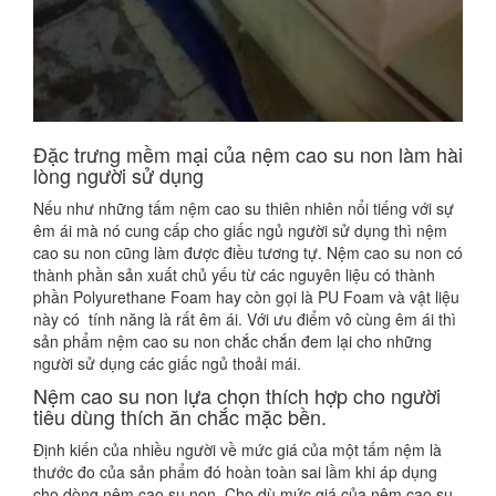
Đặc trưng mềm mại của nệm cao su non làm hài
lòng người sử dụng
Nếu như những tấm nệm cao su thiên nhiên nổi tiếng với sự
êm ái mà nó cung cấp cho giấc ngủ người sử dụng thì nệm
cao su non cũng làm được điều tương tự. Nệm cao su non có
thành phần sản xuất chủ yếu từ các nguyên liệu có thành
phần Polyurethane Foam hay còn gọi là PU Foam và vật liệu
này có tính năng là rất êm ái. Với ưu điểm vô cùng êm ái thì
sản phẩm nệm cao su non chắc chắn đem lại cho những
người sử dụng các giấc ngủ thoải mái.
Nệm cao su non lựa chọn thích hợp cho người
tiêu dùng thích ăn chắc mặc bền.
Định kiến của nhiều người về mức giá của một tấm nệm là
thước đo của sản phẩm đó hoàn toàn sai lầm khi áp dụng
cho dòng nệm cao su non. Cho dù mức giá của nệm cao su