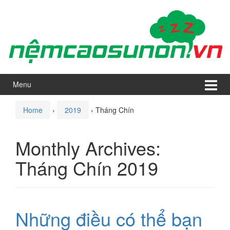
Skip
Skip
to
to
content
main
menu
Menu
Home
›
2019
›
Tháng Chín
Monthly Archives:
Tháng Chín 2019
Những điều có thể bạn