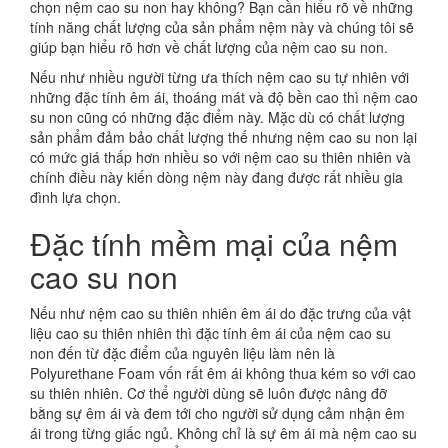
chọn nệm cao su non hay không? Bạn cần hiểu rõ về những
tính năng chất lượng của sản phẩm nệm này và chúng tôi sẽ
giúp bạn hiểu rõ hơn về chất lượng của nệm cao su non.
Nếu như nhiều người từng ưa thích nệm cao su tự nhiên với
những đặc tính êm ái, thoáng mát và độ bền cao thì nệm cao
su non cũng có những đặc điểm này. Mặc dù có chất lượng
sản phẩm đảm bảo chất lượng thế nhưng nệm cao su non lại
có mức giá thấp hơn nhiều so với nệm cao su thiên nhiên và
chính điều này kiến dòng nệm này đang được rất nhiều gia
đình lựa chọn.
Đặc tính mềm mại của nệm
cao su non
Nếu như nệm cao su thiên nhiên êm ái do đặc trưng của vật
liệu cao su thiên nhiên thì đặc tính êm ái của nệm cao su
non đến từ đặc điểm của nguyên liệu làm nên là
Polyurethane Foam vốn rất êm ái không thua kém so với cao
su thiên nhiên. Cơ thể người dùng sẽ luôn được nâng đỡ
bằng sự êm ái và đem tới cho người sử dụng cảm nhận êm
ái trong từng giấc ngủ. Không chỉ là sự êm ái mà nệm cao su