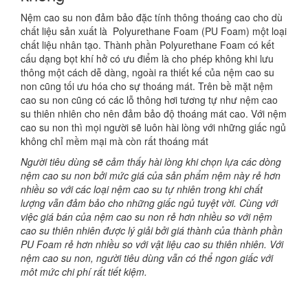
Nệm cao su non đảm bảo đặc tính thông thoáng cao cho dù
chất liệu sản xuất là Polyurethane Foam (PU Foam) một loại
chất liệu nhân tạo. Thành phần Polyurethane Foam có kết
cấu dạng bọt khí hở có ưu điểm là cho phép không khi lưu
thông một cách dễ dàng, ngoài ra thiết kế của nệm cao su
non cũng tối ưu hóa cho sự thoáng mát. Trên bề mặt nệm
cao su non cũng có các lỗ thông hơi tương tự như nệm cao
su thiên nhiên cho nên đảm bảo độ thoáng mát cao. Với nệm
cao su non thì mọi người sẽ luôn hài lòng với những giấc ngủ
không chỉ mềm mại mà còn rất thoáng mát
Người tiêu dùng sẽ cảm thấy hài lòng khi chọn lựa các dòng
nệm cao su non bởi mức giá của sản phẩm nệm này rẻ hơn
nhiều so với các loại nệm cao su tự nhiên trong khi chất
lượng vẫn đảm bảo cho những giấc ngủ tuyệt vời. Cùng với
việc giá bán của nệm cao su non rẻ hơn nhiều so với nệm
cao su thiên nhiên được lý giải bởi giá thành của thành phần
PU Foam rẻ hơn nhiều so với vật liệu cao su thiên nhiên. Với
nệm cao su non, người tiêu dùng vẫn có thể ngon giấc với
môt mức chi phí rất tiết kiệm.