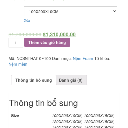
Size
Xóa
$
1,703,000.00
$
1,310,000.00
Nệm
Thêm vào giỏ hàng
cao
su
non
Mã:
NCSNTHAI10F100
Danh mục:
Nệm Foam
Từ khóa:
Thailand
Nệm mềm
số
lượng
Thông tin bổ sung
Đánh giá (0)
Thông tin bổ sung
Size
100X200X10CM, 100X200X15CM,
120X200X10CM, 120X200X15CM,
140X200X10CM, 140X200X15CM,